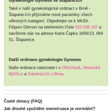
Gynekologie Gynness ve Šlapanicích
Také v naší gynekologické ordinaci v Brně -
Šlapanicích přijímáme nové pacientky všech
věkových kategorií. Objednejte se k MUDr.
Filipovi Dörrovi na telefonním čísle
515 536 107
a
navštivte nás na adrese Karla Čapka 1656/13, 664
51, Šlapanice.
Další ordinace gynekologie Gynness
Naše ordinace naleznete i v
Ořechově
,
Veverské
Býtíšce
a
Sokolnicích u Brna
.
Časté dotazy (FAQ)
Jak dlouhé zpoždění menstruace je normální?