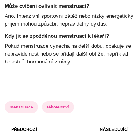
Může cvičení ovlivnit menstruaci?
Ano. Intenzivní sportovní zátěž nebo nízký energetický
příjem mohou způsobit nepravidelný cyklus.
Kdy jít se zpožděnou menstruací k lékaři?
Pokud menstruace vynechá na delší dobu, opakuje se
nepravidelnost nebo se přidají další obtíže, například
bolesti či hormonální změny.
menstruace
těhotenství
PŘEDCHOZÍ ČLÁNEK: JAK DLOUHO TRVÁ OTĚHOTNĚT?
DALŠÍ ČLÁNEK: SV
PŘEDCHOZÍ
NÁSLEDUJÍCÍ