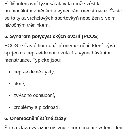
Příliš intenzivní fyzická aktivita může vést k
hormonálním změnám a vynechání menstruace. Často
se to týká vrcholových sportovkyň nebo žen s velmi
náročným tréninkem.
5. Syndrom polycystických ovarií (PCOS)
PCOS je časté hormonální onemocnění, které bývá
spojeno s nepravidelnou ovulací a vynecháváním
menstruace. Typické jsou:
nepravidelné cykly,
akné,
zvýšené ochlupení,
problémy s plodností.
6. Onemocnění štítné žlázy
Štítná žláza výrazně ovlivňuje hormonální systém. Její